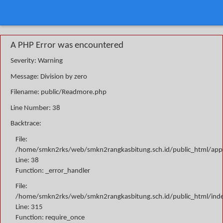
A PHP Error was encountered
Severity: Warning
Message: Division by zero
Filename: public/Readmore.php
Line Number: 38
Backtrace:
File:
/home/smkn2rks/web/smkn2rangkasbitung.sch.id/public_html/appli
Line: 38
Function: _error_handler
File:
/home/smkn2rks/web/smkn2rangkasbitung.sch.id/public_html/ind
Line: 315
Function: require_once